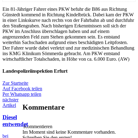
Ein 81-Jähriger Fahrer eines PKW befuhr die B86 aus Richtung
Günstedt kommend in Richtung Kindelbrück. Dabei kam der PKW
in einer Linkskurve nach rechts von der Fahrbahn ab und durchfuhr
den Straßengraben. Nach bisherigen Erkenntnissen soll sich der
PKW im Anschluss überschlagen haben und auf einem
angrenzenden Feld zum Stehen gekommen sein. Es entstand
weiterhin Sachschaden aufgrund eines beschädigten Leitpfosten.
Der Fahrer wurde dabei verletzt und zur medizinischen Behandlung
ins KMG Klinikum Sömmerda gebracht. Am PKW entstand
wirtschaftlicher Totalschaden, in Höhe von ca. 6.000 Euro. (AW)
Landespolizeiinspektion Erfurt
Zur Startseite
Auf Facebook teilen
Per Whatsapp teilen
nächster
Artikel
Kommentare
Diesel
entwendet
Kommentieren
Im Moment sind keine Kommentare vorhanden.
bei
Schreiben Sie den ersten!