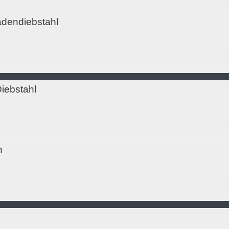
adendiebstahl
iebstahl
n