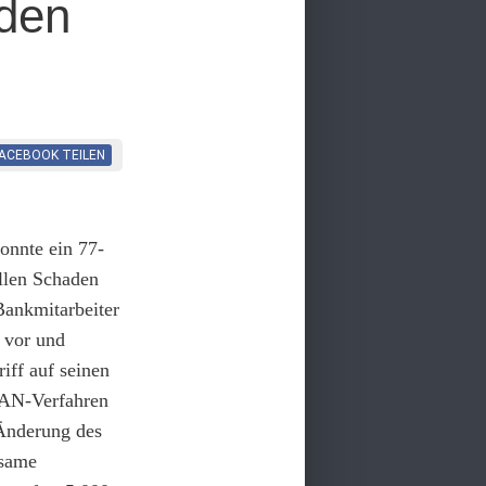
aden
FACEBOOK
TEILEN
onnte ein 77-
llen Schaden
ankmitarbeiter
 vor und
iff auf seinen
TAN-Verfahren
 Änderung des
ksame