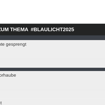
ZUM THEMA
#BLAULICHT2025
nte gesprengt
torhaube
t