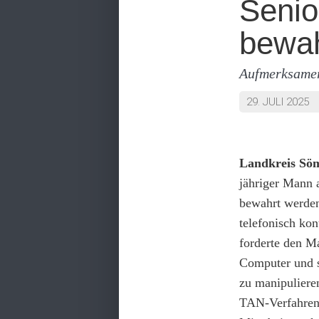
Senio
bewah
Aufmerksamer
29. JULI 2025
Landkreis Sö
jähriger Mann 
bewahrt werden
telefonisch ko
forderte den Ma
Computer und s
zu manipuliere
TAN-Verfahrens