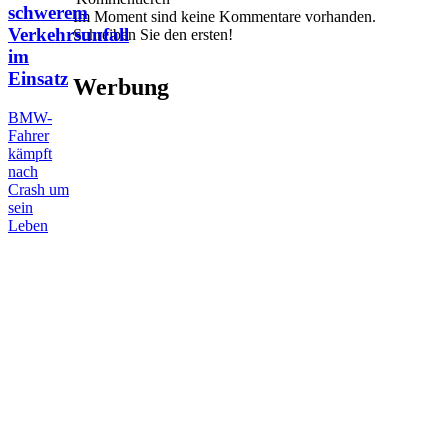
schwerem
Im Moment sind keine Kommentare vorhanden.
Verkehrsunfall
Schreiben Sie den ersten!
im
Einsatz
Werbung
BMW-
Fahrer
kämpft
nach
Crash um
sein
Leben