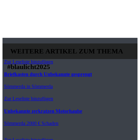
WEITERE ARTIKEL ZUM THEMA
Zur Leseliste hinzufügen
#blaulicht2025
Briefkasten durch Unbekannte gesprengt
Sömmerda
in Sömmerda
Zur Leseliste hinzufügen
Unbekannte zerkratzen Motorhaube
Sömmerda
2000 € Schaden
Zur Leseliste hinzufügen