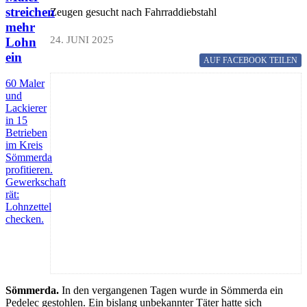
streichen
Zeugen gesucht nach Fahrraddiebstahl
mehr
24. JUNI 2025
Lohn
ein
AUF FACEBOOK
TEILEN
60 Maler
und
Lackierer
in 15
Betrieben
im Kreis
Sömmerda
profitieren.
Gewerkschaft
rät:
Lohnzettel
checken.
Sömmerda.
In den vergangenen Tagen wurde in Sömmerda ein
Pedelec gestohlen. Ein bislang unbekannter Täter hatte sich