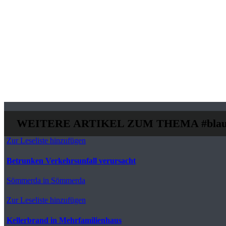
WEITERE ARTIKEL ZUM THEMA
#blau
Zur Leseliste hinzufügen
Betrunken Verkehrsunfall verursacht
Sömmerda
in Sömmerda
Zur Leseliste hinzufügen
Kellerbrand in Mehrfamilienhaus