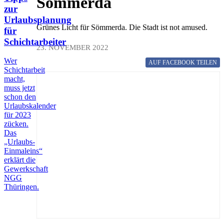
Sömmerda
zur
Urlaubsplanung
Grünes Licht für Sömmerda. Die Stadt ist not amused.
für
Schichtarbeiter
23. NOVEMBER 2022
Wer
AUF FACEBOOK
TEILEN
Schichtarbeit
macht,
muss jetzt
schon den
Urlaubskalender
für 2023
zücken.
Das
„Urlaubs-
Einmaleins“
erklärt die
Gewerkschaft
NGG
Thüringen.