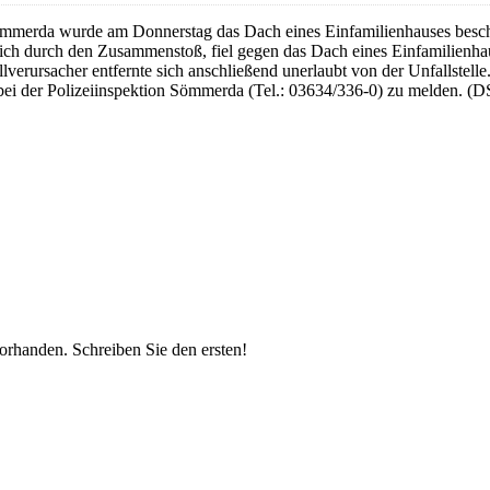
Sömmerda wurde am Donnerstag das Dach eines Einfamilienhauses beschä
sich durch den Zusammenstoß, fiel gegen das Dach eines Einfamilienh
erursacher entfernte sich anschließend unerlaubt von der Unfallstell
i der Polizeiinspektion Sömmerda (Tel.: 03634/336-0) zu melden. (D
vorhanden.
Schreiben Sie den ersten!