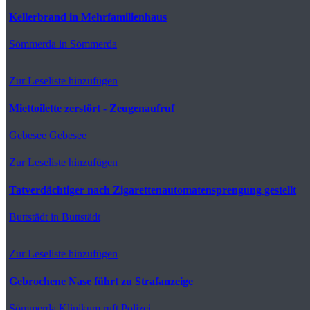
Kellerbrand in Mehrfamilienhaus
Sömmerda
in Sömmerda
Zur Leseliste hinzufügen
Miettoilette zerstört - Zeugenaufruf
Gebesee
Gebesee
Zur Leseliste hinzufügen
Tatverdächtiger nach Zigarettenautomatensprengung gestellt
Buttstädt
in Buttstädt
Zur Leseliste hinzufügen
Gebrochene Nase führt zu Strafanzeige
Sömmerda
Klinikum ruft Polizei