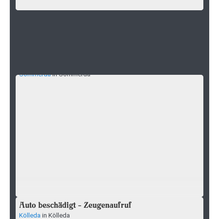
Fahndung nach Unterschlagung und EC-
Kartenbetrug
Sömmerda
in Sömmerda
Auto beschädigt - Zeugenaufruf
Kölleda
in Kölleda