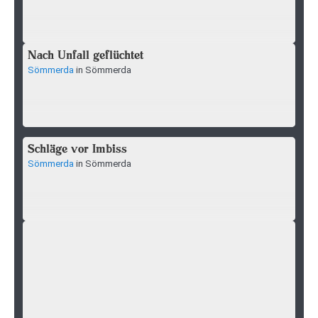
Nach Unfall geflüchtet
Sömmerda
in Sömmerda
Schläge vor Imbiss
Sömmerda
in Sömmerda
Fahndungsmaßnahmen der Polizei
Bad Langensalza
nach entwichenem Strafgefangenem