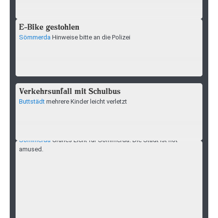
E-Bike gestohlen
Sömmerda
Hinweise bitte an die Polizei
Verkehrsunfall mit Schulbus
Buttstädt
mehrere Kinder leicht verletzt
Zeugenaufruf nach Sachbeschädigung in
Sömmerda
Sömmerda
Grünes Licht für Sömmerda. Die Stadt ist not
amused.