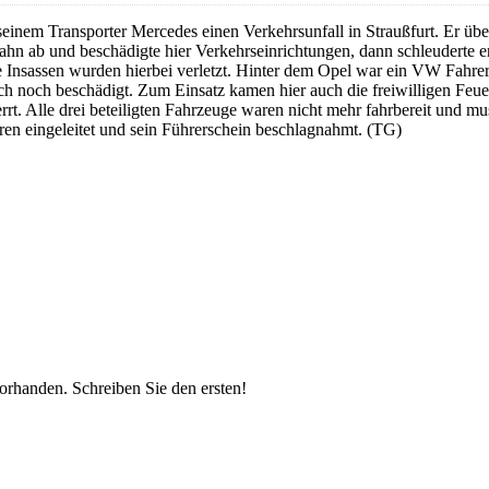
inem Transporter Mercedes einen Verkehrsunfall in Straußfurt. Er üb
hn ab und beschädigte hier Verkehrseinrichtungen, dann schleuderte er ü
Insassen wurden hierbei verletzt. Hinter dem Opel war ein VW Fahrer, 
 auch noch beschädigt. Zum Einsatz kamen hier auch die freiwilligen 
rt. Alle drei beteiligten Fahrzeuge waren nicht mehr fahrbereit und 
n eingeleitet und sein Führerschein beschlagnahmt. (TG)
vorhanden.
Schreiben Sie den ersten!