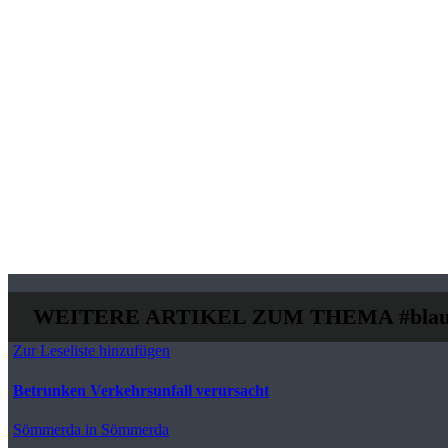
WEITERE ARTIKEL ZUM THEMA
#blau
Zur Leseliste hinzufügen
Betrunken Verkehrsunfall verursacht
Sömmerda
in Sömmerda