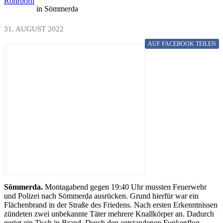
Rohrborn
in Sömmerda
31. AUGUST 2022
AUF FACEBOOK
TEILEN
Sömmerda.
Montagabend gegen 19:40 Uhr mussten Feuerwehr
und Polizei nach Sömmerda ausrücken. Grund hierfür war ein
Flächenbrand in der Straße des Friedens. Nach ersten Erkenntnissen
zündeten zwei unbekannte Täter mehrere Knallkörper an. Dadurch
geriet ein Tisch in Brand. Durch den entstandenen Funkenflug