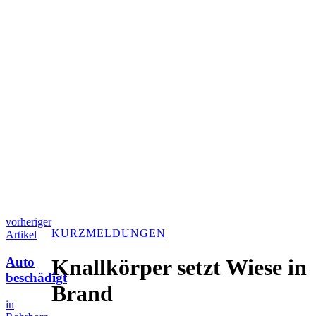
vorheriger
KURZMELDUNGEN
Artikel
Auto
Knallkörper setzt Wiese in
beschädigt
Brand
in