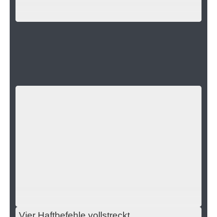
Trickbetrug - Wer kennt diese Frau?
Sömmerda
Öffentlichkeitsfahndung
Vier Haftbefehle vollstreckt