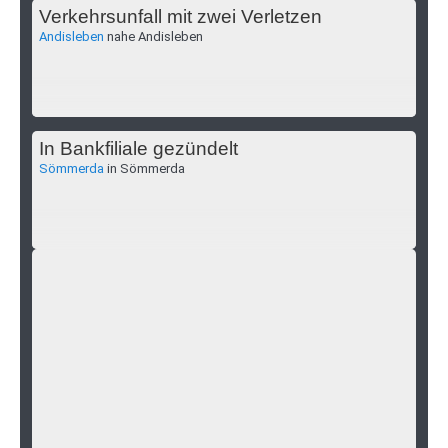
Verkehrsunfall mit zwei Verletzen
Andisleben
nahe Andisleben
In Bankfiliale gezündelt
Sömmerda
in Sömmerda
Drei Verletzte bei Verkehrsunfall
Gebesee
zwischen Straußfurt und Gebesee